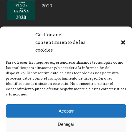
2020
Gestionar el
SELLOS DE GARANTIA
consentimiento de las
cookies
TEXTOS LEGALES
Para ofrecer las mejores experiencias, utilizamos tecnologías como
las cookies para almacenar y/o acceder a la información del
dispositivo. El consentimiento de estas tecnologías nos permitirá
Política de venta y devoluciones
procesar datos como el comportamiento de navegación o las
identificaciones únicas en este sitio. No consentir o retirar el
consentimiento, puede afectar negativamente a ciertas características
Política de envíos
y funciones.
Política de privacidad y avisos legales
Aceptar
Política de envios
Denegar