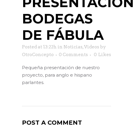
PRESENTACIÓ
BODEGAS
DE FÁBULA
Posted at 13:22h
in
Noticias
,
Videos
by
OtroConcepto
0 Comments
0
Likes
Pequeña presentación de nuestro
proyecto, para anglo e hispano
parlantes.
POST A COMMENT