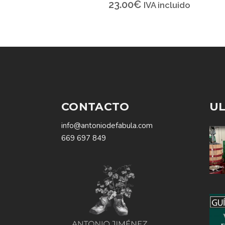
23.00
€
IVA incluido
CONTACTO
UL
info@antoniodefabula.com
669 697 849