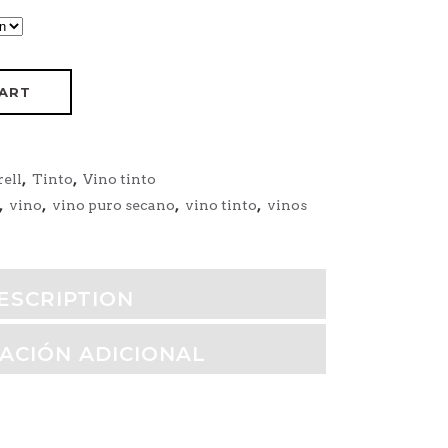
CART
ell
,
Tinto
,
Vino tinto
,
vino
,
vino puro secano
,
vino tinto
,
vinos
ESCRIPTION
ACIÓN ADICIONAL