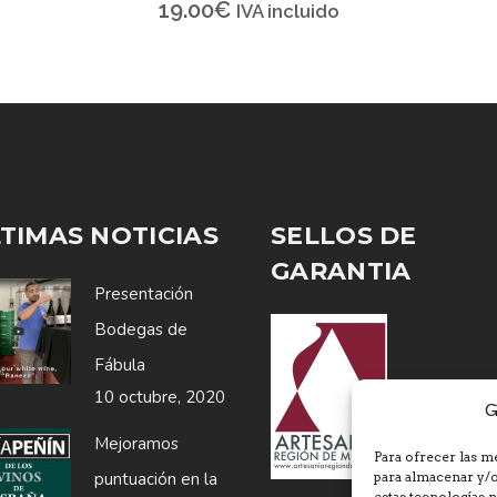
19.00
€
IVA incluido
TIMAS NOTICIAS
SELLOS DE
GARANTIA
Presentación
Bodegas de
Fábula
10 octubre, 2020
G
Mejoramos
Para ofrecer las m
puntuación en la
para almacenar y/o
estas tecnologías