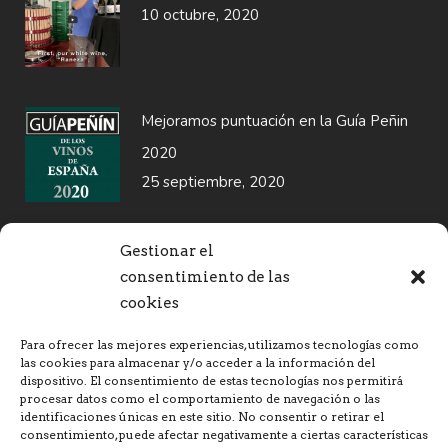
10 octubre, 2020
Mejoramos puntuación en la Guía Peñin
2020
25 septiembre, 2020
Gestionar el
SELLOS DE GARANTIA
consentimiento de las
cookies
TEXTOS LEGALES
Para ofrecer las mejores experiencias, utilizamos tecnologías como
las cookies para almacenar y/o acceder a la información del
dispositivo. El consentimiento de estas tecnologías nos permitirá
Política de venta y devoluciones
procesar datos como el comportamiento de navegación o las
identificaciones únicas en este sitio. No consentir o retirar el
consentimiento, puede afectar negativamente a ciertas características
Política de envíos